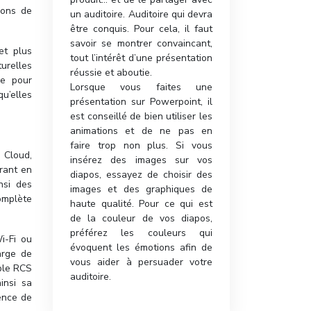
ions de
un auditoire. Auditoire qui devra
être conquis. Pour cela, il faut
savoir se montrer convaincant,
et plus
tout l’intérêt d’une présentation
urelles
réussie et aboutie.
re pour
Lorsque vous faites une
u’elles
présentation sur Powerpoint, il
est conseillé de bien utiliser les
animations et de ne pas en
faire trop non plus. Si vous
S Cloud,
insérez des images sur vos
rant en
diapos, essayez de choisir des
nsi des
images et des graphiques de
omplète
haute qualité. Pour ce qui est
de la couleur de vos diapos,
préférez les couleurs qui
i-Fi ou
évoquent les émotions afin de
arge de
vous aider à persuader votre
ible RCS
auditoire.
insi sa
sence de