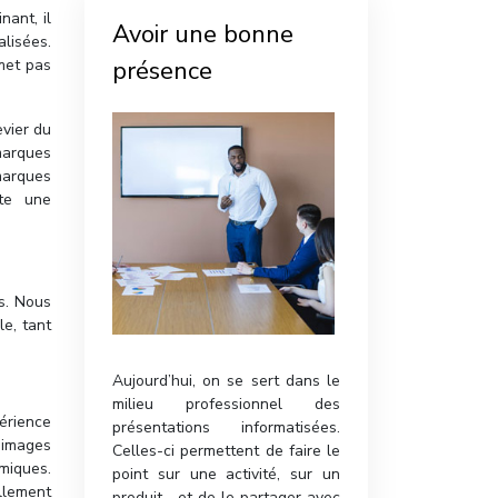
ant, il
Avoir une bonne
lisées.
met pas
présence
evier du
marques
marques
ite une
ns. Nous
e, tant
Aujourd’hui, on se sert dans le
milieu professionnel des
érience
présentations informatisées.
s images
Celles-ci permettent de faire le
miques.
point sur une activité, sur un
llement
produit… et de le partager avec