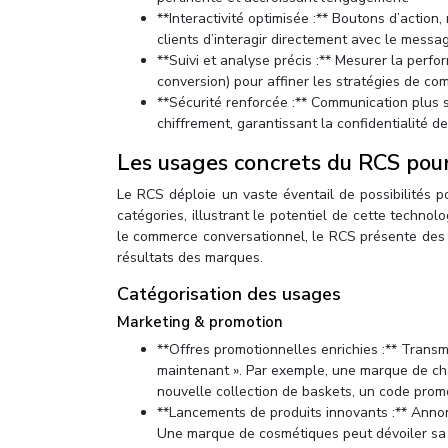
**Interactivité optimisée :** Boutons d’action
clients d’interagir directement avec le messa
**Suivi et analyse précis :** Mesurer la perfo
conversion) pour affiner les stratégies de co
**Sécurité renforcée :** Communication plus s
chiffrement, garantissant la confidentialité 
Les usages concrets du RCS pour
Le RCS déploie un vaste éventail de possibilités p
catégories, illustrant le potentiel de cette techno
le commerce conversationnel, le RCS présente des s
résultats des marques.
Catégorisation des usages
Marketing & promotion
**Offres promotionnelles enrichies :** Trans
maintenant ». Par exemple, une marque de c
nouvelle collection de baskets, un code prom
**Lancements de produits innovants :** Annon
Une marque de cosmétiques peut dévoiler sa n