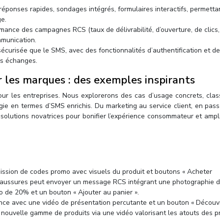
, réponses rapides, sondages intégrés, formulaires interactifs, permetta
ge.
rmance des campagnes RCS (taux de délivrabilité, d’ouverture, de clics
mmunication.
écurisée que le SMS, avec des fonctionnalités d’authentification et de
des échanges.
 les marques : des exemples inspirants
our les entreprises. Nous explorerons des cas d’usage concrets, clas
logie en termes d’SMS enrichis. Du marketing au service client, en pas
olutions novatrices pour bonifier l’expérience consommateur et ampli
mission de codes promo avec visuels du produit et boutons « Acheter
haussures peut envoyer un message RCS intégrant une photographie d
o de 20% et un bouton « Ajouter au panier ».
ce avec une vidéo de présentation percutante et un bouton « Découvri
ouvelle gamme de produits via une vidéo valorisant les atouts des p