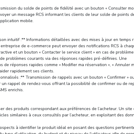
smission du solde de points de fidélité avec un bouton « Consulter m
voyer un message RCS informant les clients de leur solde de points d
application mobile.
on intuitif :** Informations détaillées avec des mises à jour en temps r
ne entreprise de e-commerce peut envoyer des notifications RCS à chaq
eractive et un bouton « Contacter le service client » en cas de problème
n de problèmes courants via des réponses rapides pré-définies. Une
s de réponses rapides comme « Modifier ma réservation », « Annuler 
ider rapidement ses clients.
onnalisés :** Transmission de rappels avec un bouton « Confirmer » o
 un rappel de rendez-vous offrant la possibilité de confirmer ou de re
MS enrichis.
er des produits correspondant aux préférences de l’acheteur. Un site 
icles similaires à ceux consultés par l’acheteur, en exploitant des do
prospects à identifier le produit idéal en posant des questions pertinent
u type d’utilisation, du budget et du niveau de l’utilisateur afin de pro