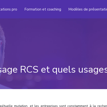
tations pro
Formation et coaching
Modèles de présentati
sage RCS et quels usage
étuelle mutation, et les entreprises sont constamment à la reche