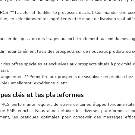
RCS :** Faciliter et fluidifier le processus d’achat. Commander une pizz
ion, en sélectionnant les ingrédients et le mode de livraison souhaités
rganiser des quizz ou des tirages au sort directement au sein du messa
lir instantanément l’avis des prospects sur de nouveaux produits ou s
er des offres spéciales et exclusives aux prospects situés à proximité 
asin.
 augmentée :** Permettre aux prospects de visualiser un produit chez
ble), améliorant l’expérience client.
pes clés et les plateformes
ia RCS performante requiert de suivre certaines étapes fondamentale
ne SMS enrichis. Nous allons étudier les diverses plateformes dispo
ement, les pratiques optimales pour concevoir des messages effic