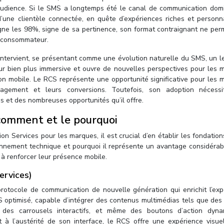
audience. Si le SMS a longtemps été le canal de communication domin
d’une clientèle connectée, en quête d’expériences riches et personna
gne les 98%, signe de sa pertinence, son format contraignant ne per
t consommateur.
intervient, se présentant comme une évolution naturelle du SMS, un l
eur bien plus immersive et ouvre de nouvelles perspectives pour les 
on mobile. Le RCS représente une opportunité significative pour les 
ngagement et leurs conversions. Toutefois, son adoption nécess
 et des nombreuses opportunités qu’il offre.
 comment et le pourquoi
on Services pour les marques, il est crucial d’en établir les fondatio
onnement technique et pourquoi il représente un avantage considérabl
t à renforcer leur présence mobile.
ervices)
rotocole de communication de nouvelle génération qui enrichit l’exp
MS optimisé, capable d’intégrer des contenus multimédias tels que de
 des carrousels interactifs, et même des boutons d’action dyna
 à l’austérité de son interface, le RCS offre une expérience visue