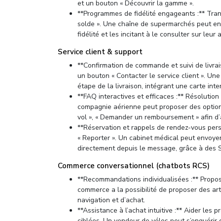
et un bouton « Découvrir la gamme ».
**Programmes de fidélité engageants :** Tran
solde ». Une chaîne de supermarchés peut en
fidélité et les incitant à le consulter sur leur 
Service client & support
**Confirmation de commande et suivi de livrais
un bouton « Contacter le service client ». U
étape de la livraison, intégrant une carte int
**FAQ interactives et efficaces :** Résolutio
compagnie aérienne peut proposer des option
vol », « Demander un remboursement » afin d’a
**Réservation et rappels de rendez-vous pers
« Reporter ». Un cabinet médical peut envoyer
directement depuis le message, grâce à des S
Commerce conversationnel (chatbots RCS)
**Recommandations individualisées :** Propos
commerce a la possibilité de proposer des art
navigation et d’achat.
**Assistance à l’achat intuitive :** Aider les 
ciblées. Un vendeur de vélos peut s’enquérir d