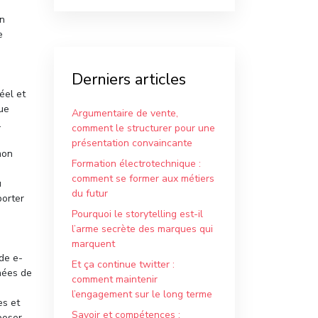
on
e
Derniers articles
éel et
ue
Argumentaire de vente,
.
comment le structurer pour une
présentation convaincante
mon
Formation électrotechnique :
comment se former aux métiers
u
du futur
porter
Pourquoi le storytelling est-il
l’arme secrète des marques qui
marquent
de e-
Et ça continue twitter :
nnées de
comment maintenir
l’engagement sur le long terme
es et
Savoir et compétences :
poser