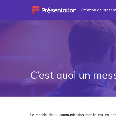
Création de présen
C’est quoi un mes
Le monde de la communication mobile est en perp