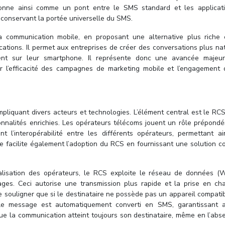
sitionne ainsi comme un pont entre le SMS standard et les applicat
onservant la portée universelle du SMS.
 communication mobile, en proposant une alternative plus riche 
tions. Il permet aux entreprises de créer des conversations plus nat
ment sur leur smartphone. Il représente donc une avancée majeu
our l’efficacité des campagnes de marketing mobile et l’engagement q
mpliquant divers acteurs et technologies. L’élément central est le RC
nnalités enrichies. Les opérateurs télécoms jouent un rôle prépondé
 l’interopérabilité entre les différents opérateurs, permettant ai
 facilite également l’adoption du RCS en fournissant une solution c
nalisation des opérateurs, le RCS exploite le réseau de données (W
ges. Ceci autorise une transmission plus rapide et la prise en ch
de souligner que si le destinataire ne possède pas un appareil compat
le message est automatiquement converti en SMS, garantissant a
 que la communication atteint toujours son destinataire, même en l’ab